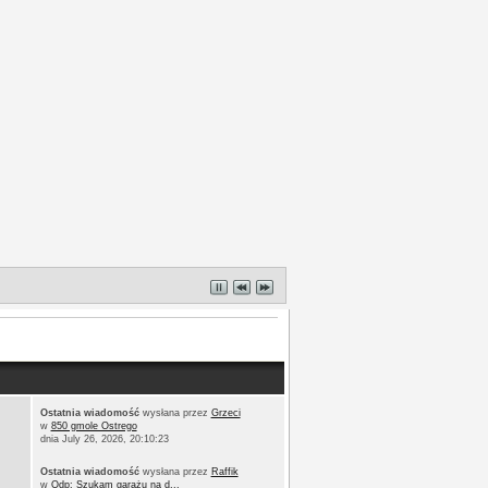
Ostatnia wiadomość
wysłana przez
Grzeci
w
850 gmole Ostrego
dnia July 26, 2026, 20:10:23
Ostatnia wiadomość
wysłana przez
Raffik
w
Odp: Szukam garażu na d...