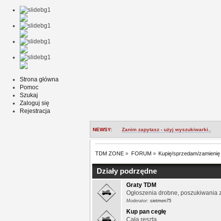
Strona główna
Pomoc
Szukaj
Zaloguj się
Rejestracja
NEWSY:
Zanim zapytasz - użyj wyszukiwarki..
TDM ZONE
»
FORUM
»
Kupię/sprzedam/zamienię
Działy podrzędne
Graty TDM
Ogłoszenia drobne, poszukiwania 
Moderator:
sietmen75
Kup pan cegłę
Cała reszta