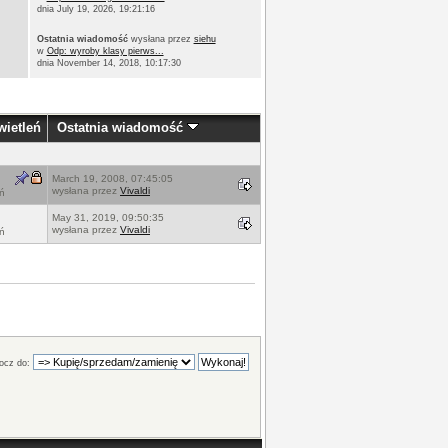
dnia July 19, 2026, 19:21:16
Ostatnia wiadomość
wysłana przez
siehu
w
Odp: wyroby klasy pierws...
dnia November 14, 2018, 10:17:30
ietleń
Ostatnia wiadomość
March 19, 2008, 07:45:05
wysłana przez
Vivaldi
ń
May 31, 2019, 09:50:35
wysłana przez
Vivaldi
ń
ocz do: