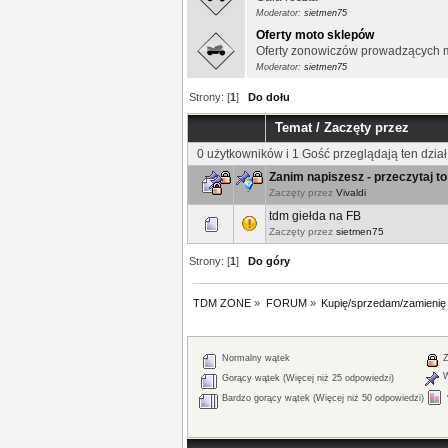
Moderator:
sietmen75
Oferty moto sklepów
Oferty zonowiczów prowadzących m
Moderator:
sietmen75
Strony: [
1
]
Do dołu
Temat
/
Zaczęty przez
0 użytkowników i 1 Gość przeglądają ten dział
Zanim napiszesz - przeczytaj to
Zaczęty przez
Vivaldi
tdm giełda na FB
Zaczęty przez
sietmen75
Strony: [
1
]
Do góry
TDM ZONE
»
FORUM
»
Kupię/sprzedam/zamienię
Normalny wątek
Z
W
Gorący wątek (Więcej niż 25 odpowiedzi)
Bardzo gorący wątek (Więcej niż 50 odpowiedzi)