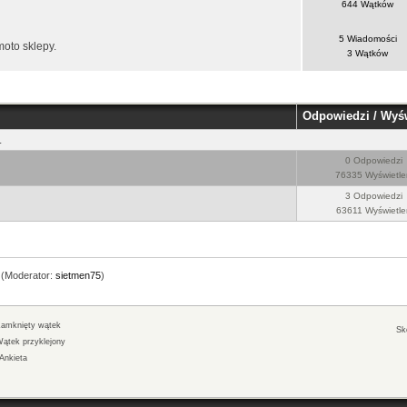
644 Wątków
5 Wiadomości
oto sklepy.
3 Wątków
Odpowiedzi
/
Wyśw
.
0 Odpowiedzi
76335 Wyświetle
3 Odpowiedzi
63611 Wyświetle
(Moderator:
sietmen75
)
amknięty wątek
Sk
ątek przyklejony
Ankieta