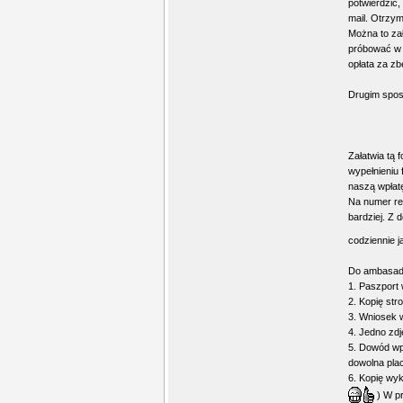
potwierdzić,
mail. Otrzym
Można to zał
próbować w r
opłata za z
Drugim spos
Załatwia tą
wypełnieniu 
naszą wpłat
Na numer ref
bardziej. Z
codziennie 
Do ambasady
1. Paszport
2. Kopię str
3. Wniosek 
4. Jedno zdj
5. Dowód wp
dowolna pla
6. Kopię wyk
) W pr