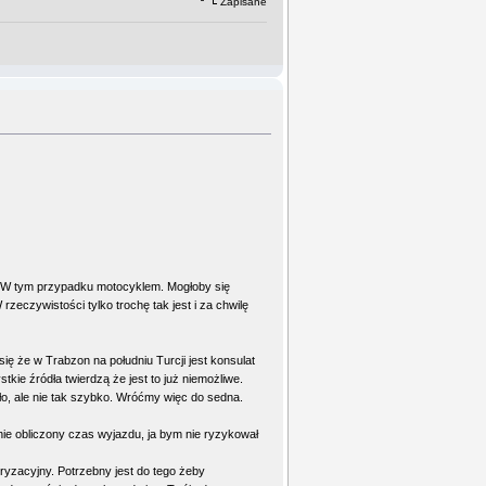
Zapisane
m. W tym przypadku motocyklem. Mogłoby się
zeczywistości tylko trochę tak jest i za chwilę
ę że w Trabzon na południu Turcji jest konsulat
kie źródła twierdzą że jest to już niemożliwe.
o, ale nie tak szybko. Wróćmy więc do sedna.
ie obliczony czas wyjazdu, ja bym nie ryzykował
ryzacyjny. Potrzebny jest do tego żeby