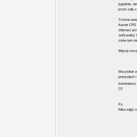
tygodnie, ni
przez cały c
Trzecia uwa
Karnet CPD w
zbierasz prz
Jeśli wolisz
znów tam ni
Więcej rzec
Wszystkie u
pomysłach i 
komentarzu a
CF
P.s
Kilka zdjęć 