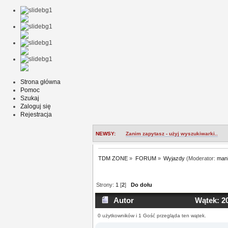
Strona główna
Pomoc
Szukaj
Zaloguj się
Rejestracja
NEWSY:
Zanim zapytasz - użyj wyszukiwarki..
TDM ZONE
»
FORUM
»
Wyjazdy
(Moderator:
man
Strony:
1
[
2
]
Do dołu
Autor
Wątek: 20
0 użytkowników i 1 Gość przegląda ten wątek.