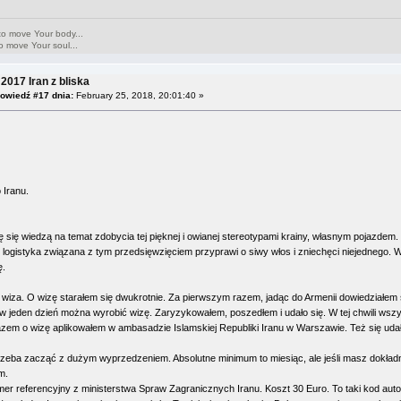
to move Your body...
o move Your soul...
2017 Iran z bliska
owiedź #17 dnia:
February 25, 2018, 20:01:40 »
 Iranu.
ę się wiedzą na temat zdobycia tej pięknej i owianej stereotypami krainy, własnym pojazde
ogistyka związana z tym przedsięwzięciem przyprawi o siwy włos i zniechęci niejednego. W r
ę.
wiza. O wizę starałem się dwukrotnie. Za pierwszym razem, jadąc do Armenii dowiedziałem si
 w jeden dzień można wyrobić wizę. Zaryzykowałem, poszedłem i udało się. W tej chwili wszyst
zem o wizę aplikowałem w ambasadzie Islamskiej Republiki Iranu w Warszawie. Też się udał
rzeba zacząć z dużym wyprzedzeniem. Absolutne minimum to miesiąc, ale jeśli masz dokładn
m.
er referencyjny z ministerstwa Spraw Zagranicznych Iranu. Koszt 30 Euro. To taki kod auto