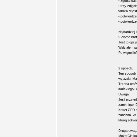
• zgoda lea
• trzy zdjęc
tablica reje
• potwierdze
• potwierdz
Najbardziej 
5-cioma kar
Jest to opc
Widziałem pa
Po więcej in
2 sposób.
Ten sposób j
wyjazdu. Ma
Trzeba umówi
irańskiego i
Uwaga.
Jeśli przyje
zamknięte. D
Koszt CPD na
zmienna. W t
której żołni
Druga uwag
Może Cię kus