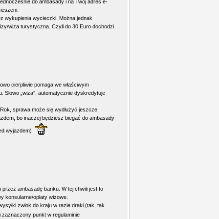
 jednocześnie do ambasady i na Twój adres e-
ieszeni.
bez wykupienia wycieczki. Można jednak
izy/wiza turystyczna. Czyli do 30 Euro dochodzi
tkowo cierpliwie pomaga we właściwym
wu. Słowo „wiza”, automatycznie dyskredytuje
wy Rok, sprawa może się wydłużyć jeszcze
jazdem, bo inaczej będziesz biegać do ambasady
rzed wyjazdem)
rzez ambasadę banku. W tej chwili jest to
y konsularne/opłaty wizowe.
yłki zwłok do kraju w razie draki (tak, tak
i zaznaczony punkt w regulaminie