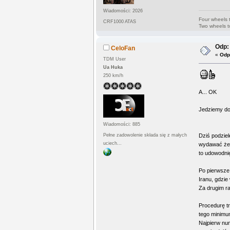
Wiadomości: 2026
Four wheels 
CRF1000 ATAS
Two wheels t
Odp: 
CeloFan
«
Odp
TDM User
Ua Huka
250 km/h
A... OK
Jedziemy do
Wiadomości: 885
Pełne zadowolenie składa się z małych
Dziś podziel
uciech...
wydawać że l
to udowodni
Po pierwsze 
Iranu, gdzie
Za drugim ra
Procedurę t
tego minimu
Najpierw num