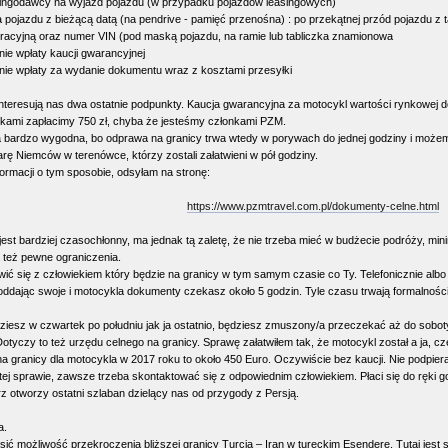
singodawcy na wyjazd pojazdu (w przypadku pojazdów leasingowych)
ia pojazdu z bieżącą datą (na pendrive - pamięć przenośna) : po przekątnej przód pojazdu z ta
stracyjną oraz numer VIN (pod maską pojazdu, na ramie lub tabliczka znamionowa
nie wpłaty kaucji gwarancyjnej
enie wpłaty za wydanie dokumentu wraz z kosztami przesyłki
interesują nas dwa ostatnie podpunkty. Kaucja gwarancyjna za motocykl wartości rynkowej do
tkami zapłacimy 750 zł, chyba że jesteśmy członkami PZM.
ja bardzo wygodna, bo odprawa na granicy trwa wtedy w porywach do jednej godziny i możem
rę Niemców w terenówce, którzy zostali załatwieni w pół godziny.
formacji o tym sposobie, odsyłam na stronę:
https://www.pzmtravel.com.pl/dokumenty-celne.html
est bardziej czasochłonny, ma jednak tą zaletę, że nie trzeba mieć w budżecie podróży, mi
 też pewne ograniczenia.
ć się z człowiekiem który będzie na granicy w tym samym czasie co Ty. Telefonicznie albo
 oddając swoje i motocykla dokumenty czekasz około 5 godzin. Tyle czasu trwają formalnośc
dziesz w czwartek po południu jak ja ostatnio, będziesz zmuszony/a przeczekać aż do soboty.
otyczy to też urzędu celnego na granicy. Sprawę załatwiłem tak, że motocykl został a ja, c
 granicy dla motocykla w 2017 roku to około 450 Euro. Oczywiście bez kaucji. Nie podpiera
ej sprawie, zawsze trzeba skontaktować się z odpowiednim człowiekiem. Płaci się do ręki go
erz otworzy ostatni szlaban dzielący nas od przygody z Persją.
a.
ić możliwość przekroczenia bliższej granicy Turcja – Iran w tureckim Esendere. Tutaj jest 