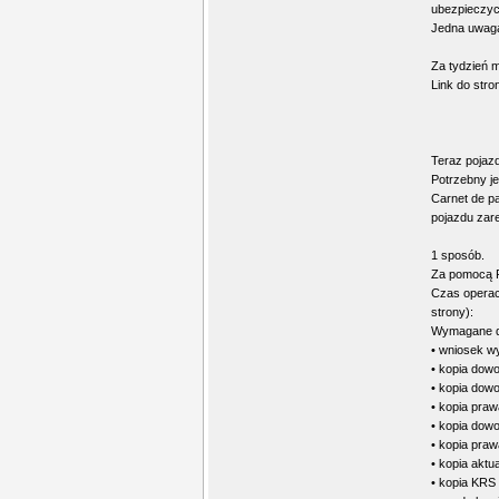
ubezpieczyci
Jedna uwaga
Za tydzień 
Link do str
Teraz pojazd
Potrzebny j
Carnet de p
pojazdu zar
1 sposób.
Za pomocą PZ
Czas operacy
strony):
Wymagane d
• wniosek w
• kopia dow
• kopia dowo
• kopia praw
• kopia dow
• kopia pra
• kopia aktua
• kopia KRS