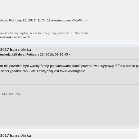
miana: February 26, 2018, 11:54:52 wysłana przez CeloFan
»
ów kocha się żądzę, a nie to, czego się pożąda". F. Nietzsche
facebook.com/CFact1/
2017 Iran z bliska
owiedź #18 dnia:
February 26, 2018, 08:36:45 »
ort nie powinien być ważny 6mcy po planowanej dacie powrotu w z wyprawy ? To w sumie pi
t w przypadku Iranu, ale zazwyczaj jest takie wymaganie.
, SHL M11 '64
2017 Iran z bliska