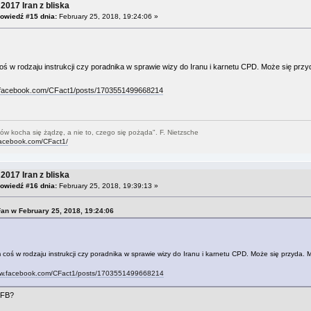
2017 Iran z bliska
owiedź #15 dnia:
February 25, 2018, 19:24:06 »
ś w rodzaju instrukcji czy poradnika w sprawie wizy do Iranu i karnetu CPD. Może się przy
.facebook.com/CFact1/posts/1703551499668214
ów kocha się żądzę, a nie to, czego się pożąda". F. Nietzsche
facebook.com/CFact1/
2017 Iran z bliska
owiedź #16 dnia:
February 25, 2018, 19:39:13 »
Fan w February 25, 2018, 19:24:06
coś w rodzaju instrukcji czy poradnika w sprawie wizy do Iranu i karnetu CPD. Może się przyda. M
ww.facebook.com/CFact1/posts/1703551499668214
 FB?