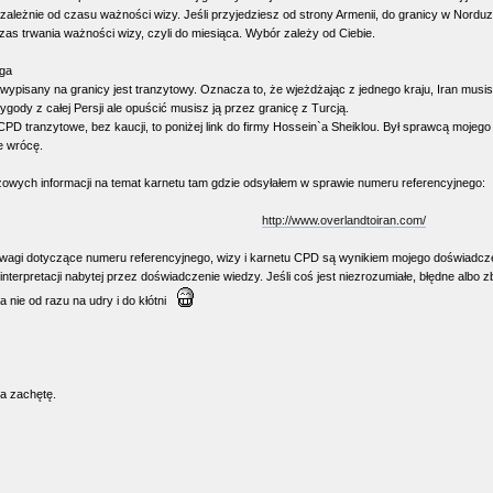
ezależnie od czasu ważności wizy. Jeśli przyjedziesz od strony Armenii, do granicy w Nor
zas trwania ważności wizy, czyli do miesiąca. Wybór zależy od Ciebie.
ga
ypisany na granicy jest tranzytowy. Oznacza to, że wjeżdżając z jednego kraju, Iran musis
ygody z całej Persji ale opuścić musisz ją przez granicę z Turcją.
 CPD tranzytowe, bez kaucji, to poniżej link do firmy Hossein`a Sheiklou. Był sprawcą mojeg
e wrócę.
zowych informacji na temat karnetu tam gdzie odsyłałem w sprawie numeru referencyjnego:
http://www.overlandtoiran.com/
wagi dotyczące numeru referencyjnego, wizy i karnetu CPD są wynikiem mojego doświadcz
interpretacji nabytej przez doświadczenie wiedzy. Jeśli coś jest niezrozumiałe, błędne albo 
 nie od razu na udry i do kłótni
na zachętę.