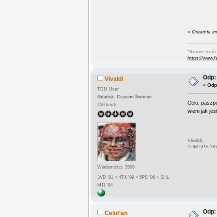
«
Ostatnia z
"Koniec końc
https://www.
Odp: 
Vivaldi
«
Odp
TDM User
Gdańsk. Czasem Świecie
Celo, paszp
250 km/h
wiem jak jes
Vivaldi,
TDM 5PS '06
Wiadomości: 3506
3VD '91 > 4TX '99 > 5PS '06 + SHL
M11 '64
Odp: 
CeloFan