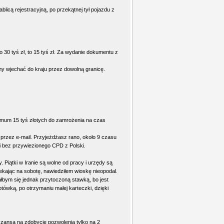
blicą rejestracyjną, po przekątnej tył pojazdu z
 30 tyś zł, to 15 tyś zł. Za wydanie dokumentu z
y wjechać do kraju przez dowolną granicę.
nimum 15 tyś złotych do zamrożenia na czas
 przez e-mail. Przyjeżdżasz rano, około 9 czasu
i bez przywiezionego CPD z Polski.
 Piątki w Iranie są wolne od pracy i urzędy są
zekając na sobotę, nawiedziłem wioskę nieopodal.
łbym się jednak przytoczoną stawką, bo jest
tówką, po otrzymaniu małej karteczki, dzięki
szansa na zdobycie pozwolenia tylko na 2