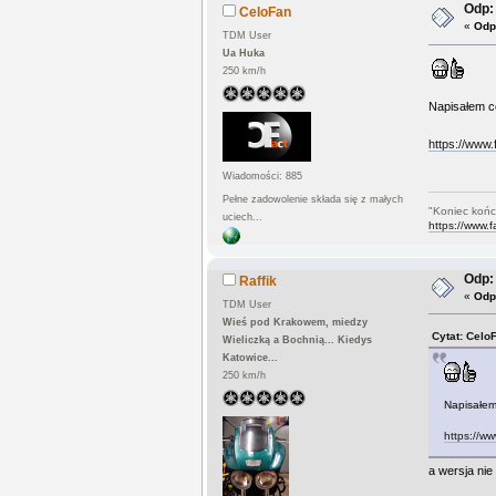
Odp: 
CeloFan
«
Odp
TDM User
Ua Huka
250 km/h
Napisałem co
https://www
Wiadomości: 885
Pełne zadowolenie składa się z małych
"Koniec końc
uciech...
https://www.
Odp: 
Raffik
«
Odp
TDM User
Wieś pod Krakowem, miedzy
Cytat: Celo
Wieliczką a Bochnią... Kiedys
Katowice...
250 km/h
Napisałem 
https://w
a wersja nie