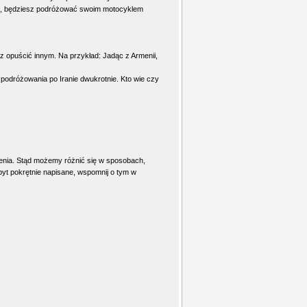
duz, będziesz podróżować swoim motocyklem
z opuścić innym. Na przykład: Jadąc z Armenii,
o podróżowania po Iranie dwukrotnie. Kto wie czy
enia. Stąd możemy różnić się w sposobach,
zbyt pokrętnie napisane, wspomnij o tym w