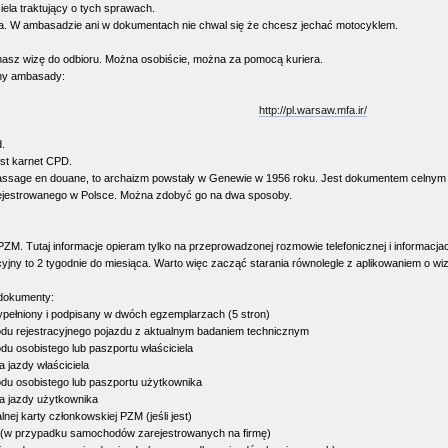
ela traktujący o tych sprawach.
. W ambasadzie ani w dokumentach nie chwal się że chcesz jechać motocyklem.
masz wizę do odbioru. Można osobiście, można za pomocą kuriera.
ony ambasady:
http://pl.warsaw.mfa.ir/
.
est karnet CPD.
assage en douane, to archaizm powstały w Genewie w 1956 roku. Jest dokumentem celny
ejestrowanego w Polsce. Można zdobyć go na dwa sposoby.
M. Tutaj informacje opieram tylko na przeprowadzonej rozmowie telefonicznej i informacja
jny to 2 tygodnie do miesiąca. Warto więc zacząć starania równolegle z aplikowaniem o wizę.
okumenty:
ypełniony i podpisany w dwóch egzemplarzach (5 stron)
odu rejestracyjnego pojazdu z aktualnym badaniem technicznym
du osobistego lub paszportu właściciela
a jazdy właściciela
odu osobistego lub paszportu użytkownika
wa jazdy użytkownika
lnej karty członkowskiej PZM (jeśli jest)
 (w przypadku samochodów zarejestrowanych na firmę)