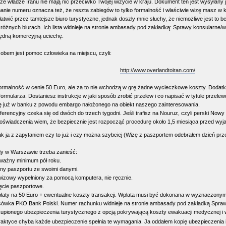
 że władze Iranu nie mają nic przeciwko Twojej wizycie w kraju. Dokument ten jest wysyłany
anie numeru oznacza też, że reszta zabiegów to tylko formalność i właściwie wizę masz w k
atwić przez tamtejsze biuro turystyczne, jednak doszły mnie słuchy, że niemożliwe jest to 
óżnych biurach. Ich lista widnieje na stronie ambasady pod zakładką: Sprawy konsularne/w
będną komercyjną uciechę.
obem jest pomoc człowieka na miejscu, czyli:
http://www.overlandtoiran.com/
 formalność w cenie 50 Euro, ale za to nie wchodzą w grę żadne wycieczkowe koszty. Doda
formularza. Dostaniesz instrukcje w jaki sposób zrobić przelew i co napisać w tytule przele
ę już w banku z powodu embargo nałożonego na obiekt naszego zainteresowania.
erencyjny czeka się od dwóch do trzech tygodni. Jeśli trafisz na Nouruz, czyli perski No
 doświadczenia wiem, że bezpiecznie jest rozpocząć procedurę około 1,5 miesiąca przed wy
jak ja z zapytaniem czy to już i czy można szybciej (Wizę z paszportem odebrałem dzień p
 w Warszawie trzeba zanieść:
 ważny minimum pół roku.
ony paszportu ze swoimi danymi.
wizowy wypełniony za pomocą komputera, nie ręcznie.
ęcie paszportowe.
łaty na 50 Euro + ewentualne koszty transakcji. Wpłata musi być dokonana w wyznaczonym p
cówka PKO Bank Polski. Numer rachunku widnieje na stronie ambasady pod zakładką Spraw
upionego ubezpieczenia turystycznego z opcją pokrywającą koszty ewakuacji medycznej i wys
aktyce chyba każde ubezpieczenie spełnia te wymagania. Ja oddałem kopię ubezpieczenia 