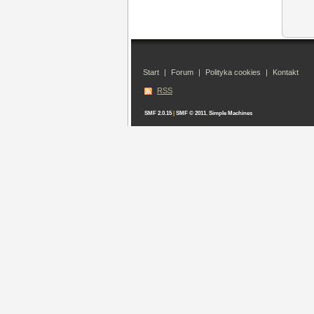
Start
|
Forum
|
Polityka cookies
|
Kontakt
RSS
SMF 2.0.15
|
SMF © 2011
,
Simple Machines