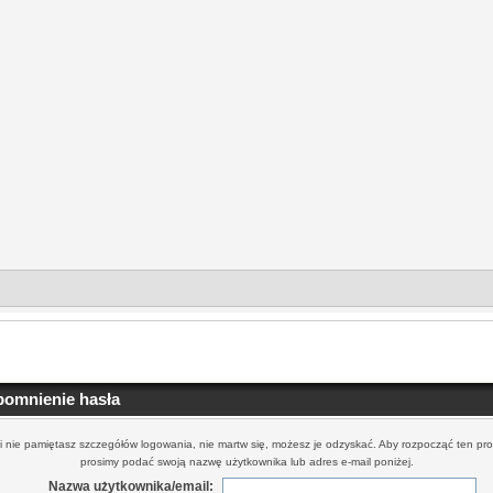
pomnienie hasła
li nie pamiętasz szczegółów logowania, nie martw się, możesz je odzyskać. Aby rozpocząć ten pro
prosimy podać swoją nazwę użytkownika lub adres e-mail poniżej.
Nazwa użytkownika/email: