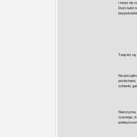
i może nie r
Dużo ludzi n
bezpośrednio
Tutaj też s
Na początku 
pociechami, 
szklanki, ga
Starszyzna,
czarnego, tr
podwyższeniu