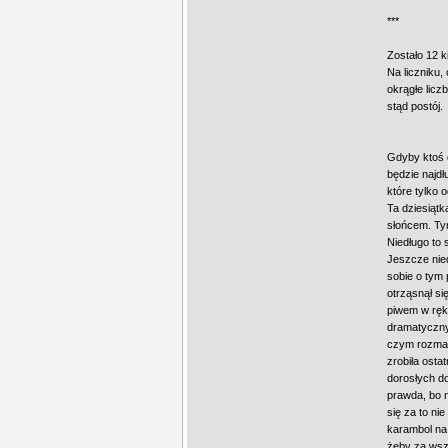
***
Zostało 12 k
Na liczniku,
okrągłe licz
stąd postój.
Gdyby ktoś d
będzie najdł
które tylko 
Ta dziesiątk
słońcem. Ty
Niedługo to 
Jeszcze nied
sobie o tym 
otrząsnął si
piwem w ręk
dramatyczny
czym rozmawi
zrobiła osta
dorosłych do
prawda, bo n
się za to n
karambol na 
żeby za wsze