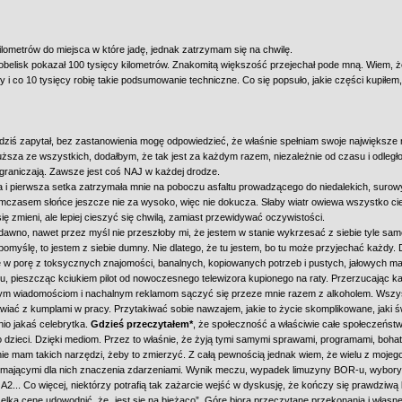
ilometrów do miejsca w które jadę, jednak zatrzymam się na chwilę.
 obelisk pokazał 100 tysięcy kilometrów. Znakomitą większość przejechał pode mną. Wiem, że 
by i co 10 tysięcy robię takie podsumowanie techniczne. Co się popsuło, jakie części kupiłem,
ziś zapytał, bez zastanowienia mogę odpowiedzieć, że właśnie spełniam swoje największe ma
uższa ze wszystkich, dodałbym, że tak jest za każdym razem, niezależnie od czasu i odległo
ograniczają. Zawsze jest coś NAJ w każdej drodze.
a i pierwsza setka zatrzymała mnie na poboczu asfaltu prowadzącego do niedalekich, suro
mczasem słońce jeszcze nie za wysoko, więc nie dokucza. Słaby wiatr owiewa wszystko ciep
się zmieni, ale lepiej cieszyć się chwilą, zamiast przewidywać oczywistości.
awno, nawet przez myśl nie przeszłoby mi, że jestem w stanie wykrzesać z siebie tyle samo
pomyślę, to jestem z siebie dumny. Nie dlatego, że tu jestem, bo tu może przyjechać każdy. 
ę w porę z toksycznych znajomości, banalnych, kopiowanych potrzeb i pustych, jałowych ma
u, pieszcząc kciukiem pilot od nowoczesnego telewizora kupionego na raty. Przerzucając 
m wiadomościom i nachalnym reklamom sączyć się przeze mnie razem z alkoholem. Wszyst
ać z kumplami w pracy. Przytakiwać sobie nawzajem, jakie to życie skomplikowane, jaki świa
tnio jakaś celebrytka.
Gdzieś przeczytałem*
, że społeczność a właściwie całe społeczeństw
 dzieci. Dzięki mediom. Przez to właśnie, że żyją tymi samymi sprawami, programami, bohater
ie mam takich narzędzi, żeby to zmierzyć. Z całą pewnością jednak wiem, że wielu z mojeg
ie mającymi dla nich znaczenia zdarzeniami. Wynik meczu, wypadek limuzyny BOR-u, wybory 
A2... Co więcej, niektórzy potrafią tak zażarcie wejść w dyskusję, że kończy się prawdziwą
lką cenę udowodnić, że „jest się na bieżąco”. Górę biorą przeczytane przekonania i własne 