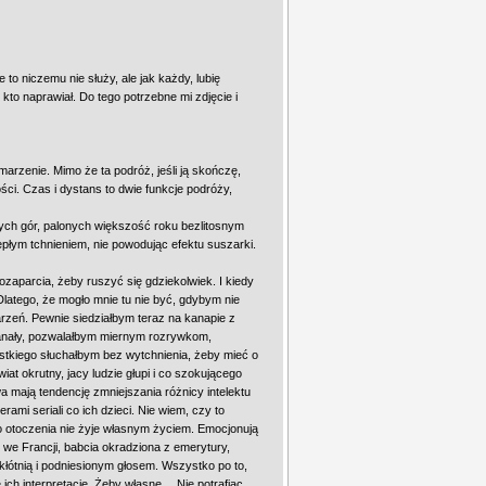
to niczemu nie służy, ale jak każdy, lubię
 kto naprawiał. Do tego potrzebne mi zdjęcie i
rzenie. Mimo że ta podróż, jeśli ją skończę,
ści. Czas i dystans to dwie funkcje podróży,
wych gór, palonych większość roku bezlitosnym
łym tchnieniem, nie powodując efektu suszarki.
zaparcia, żeby ruszyć się gdziekolwiek. I kiedy
Dlatego, że mogło mnie tu nie być, gdybym nie
rzeń. Pewnie siedziałbym teraz na kanapie z
kanały, pozwalałbym miernym rozrywkom,
kiego słuchałbym bez wytchnienia, żeby mieć o
t okrutny, jacy ludzie głupi i co szokującego
a mają tendencję zmniejszania różnicy intelektu
ami seriali co ich dzieci. Nie wiem, czy to
o otoczenia nie żyje własnym życiem. Emocjonują
we Francji, babcia okradziona z emerytury,
 kłótnią i podniesionym głosem. Wszystko po to,
ich interpretacje. Żeby własne… Nie potrafiąc