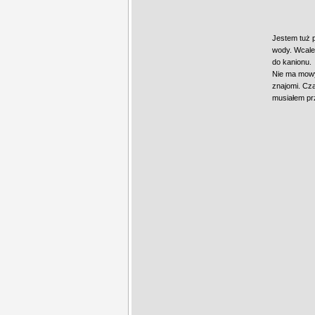
Jestem tuż p
wody. Wcale 
do kanionu.
Nie ma mowy,
znajomi. Cza
musiałem prz