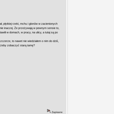
ł, płytkiej rzeki, mchu i glonów w zacienionych
ełnie inaczej. Że przeżywają w pewnym sensie to,
wili w domach, w pracy, na ulicy, a tutaj są po
zczerze, to nawet nie wiedziałem o nim do dziś,
e, żeby zobaczyć starą tamę?
Zapisane