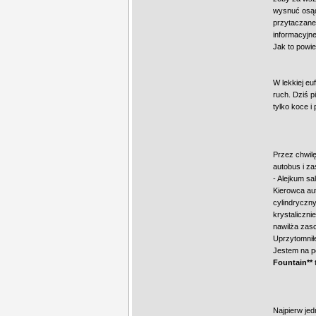
wysnuć osądu
przytaczane 
informacyjne
Jak to powie
W lekkiej e
ruch. Dziś p
tylko koce i 
Przez chwilę
autobus i za
- Alejkum sa
Kierowca au
cylindryczny
krystaliczni
nawilża zasc
Uprzytomniłe
Jestem na p
Fountain**
t
Najpierw jed