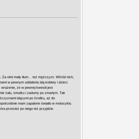
n. Za nimi mały tłum… też mężczyzn. Wśród nich,
nami w pewnym oddaleniu idą kobiety i dzieci.
 wrażenie, że w pewnej kwestii jest
enie żalu, smutku i zadumy po zmarłym. Tak
ężczyznami idącymi po środku, aż do
niepotrzebnie mam zapalone światło w motocyklu.
óra przecież po niego też przyjdzie.