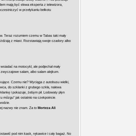
dem mają być słowa eksperta z telewizora,
uczestniczyć w przełykaniu bełkotu
dów. Teraz rozumiem czemu w Tabas taki mały
eżdżają z miast. Rozstawiają swoje czadory albo
ę wsiadać na motocykl, ale podjechał mały
e zwyczajowe salam, albo salam alejkum.
kujące. Czemu nie? Wyciąga z autobusu wielki,
owca, do szklanki z grubego szkła, nalewa
klankę i pokazuje, żebym pił. Lodowaty płyn
zu mózgu” jak ostatnio na czekpoincie.
wodzie.
ej nazwy nie znam. Za to
Morteza Ali
stawić pod nim kask, rękawice i cały bagaż. No