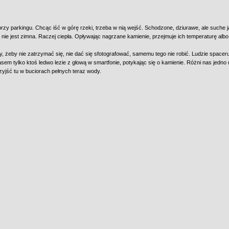
rzy parkingu. Chcąc iść w górę rzeki, trzeba w nią wejść. Schodzone, dziurawe, ale suche 
nie jest zimna. Raczej ciepła. Opływając nagrzane kamienie, przejmuje ich temperaturę albo
 żeby nie zatrzymać się, nie dać się sfotografować, samemu tego nie robić. Ludzie spacerują
sem tylko ktoś ledwo lezie z głową w smartfonie, potykając się o kamienie. Różni nas jedno 
yjść tu w buciorach pełnych teraz wody.