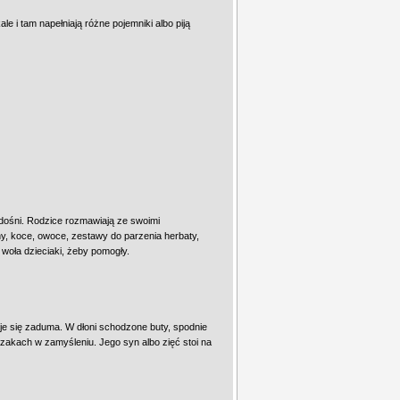
e i tam napełniają różne pojemniki albo piją
adośni. Rodzice rozmawiają ze swoimi
ny, koce, owoce, zestawy do parzenia herbaty,
 woła dzieciaki, żeby pomogły.
je się zaduma. W dłoni schodzone buty, spodnie
zakach w zamyśleniu. Jego syn albo zięć stoi na