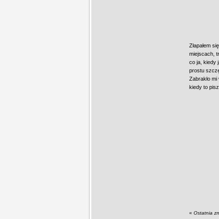
Złapałem się
miejscach, t
co ja, kiedy
prostu szczę
Zabrakło mi 
kiedy to pis
«
Ostatnia z