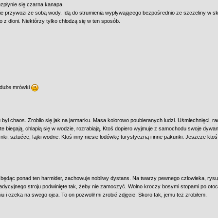
ozpłynie się czarna kanapa.
ie przywozi ze sobą wody. Idą do strumienia wypływającego bezpośrednio ze szczeliny w skal
 z dłoni. Niektórzy tylko chłodzą się w ten sposób.
ą duże mrówki
był chaos. Zrobiło się jak na jarmarku. Masa kolorowo poubieranych ludzi. Uśmiechnięci, r
te biegają, chlapią się w wodzie, rozrabiają. Ktoś dopiero wyjmuje z samochodu swoje dywa
rnki, sztućce, fajki wodne. Ktoś inny niesie lodówkę turystyczną i inne pakunki. Jeszcze ktoś
 będąc ponad ten harmider, zachowuje nobliwy dystans. Na twarzy pewnego człowieka, rysu
adycyjnego stroju podwinięte tak, żeby nie zamoczyć. Wolno kroczy bosymi stopami po otoc
 i czeka na swego ojca. To on pozwolił mi zrobić zdjęcie. Skoro tak, jemu też zrobiłem.