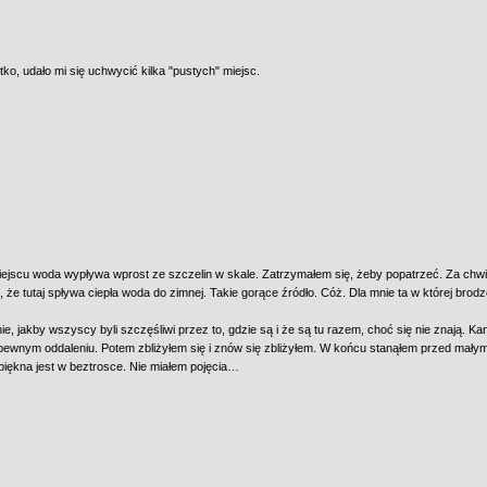
o, udało mi się uchwycić kilka "pustych" miejsc.
ejscu woda wypływa wprost ze szczelin w skale. Zatrzymałem się, żeby popatrzeć. Za chwil
, że tutaj spływa ciepła woda do zimnej. Takie gorące źródło. Cóż. Dla mnie ta w której brodzę,
, jakby wszyscy byli szczęśliwi przez to, gdzie są i że są tu razem, choć się nie znają. 
ewnym oddaleniu. Potem zbliżyłem się i znów się zbliżyłem. W końcu stanąłem przed małym
ż piękna jest w beztrosce. Nie miałem pojęcia…