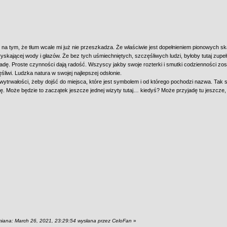
 na tym, że tłum wcale mi już nie przeszkadza. Że właściwie jest dopełnieniem pionowych ska
ryskającej wody i głazów. Że bez tych uśmiechniętych, szczęśliwych ludzi, byłoby tutaj zup
 jadę. Proste czynności dają radość. Wszyscy jakby swoje rozterki i smutki codzienności zosta
śliwi. Ludzka natura w swojej najlepszej odsłonie.
wytrwałości, żeby dojść do miejsca, które jest symbolem i od którego pochodzi nazwa. Tak s
zę. Może będzie to zaczątek jeszcze jednej wizyty tutaj… kiedyś? Może przyjadę tu jeszcz
miana: March 26, 2021, 23:29:54 wysłana przez CeloFan
»