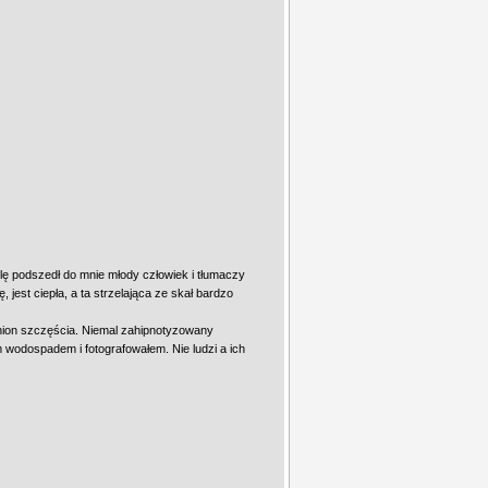
ę podszedł do mnie młody człowiek i tłumaczy
 jest ciepła, a ta strzelająca ze skał bardzo
Kanion szczęścia. Niemal zahipnotyzowany
 wodospadem i fotografowałem. Nie ludzi a ich