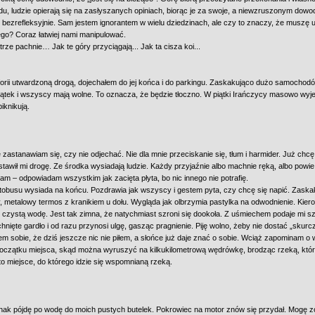
, ludzie opierają się na zasłyszanych opiniach, biorąc je za swoje, a niewzruszonym dowo
bezrefleksyjnie. Sam jestem ignorantem w wielu dziedzinach, ale czy to znaczy, że muszę 
go? Coraz łatwiej nami manipulować.
trze pachnie… Jak te góry przyciągają... Jak ta cisza koi...
uforii utwardzoną drogą, dojechałem do jej końca i do parkingu. Zaskakująco dużo samocho
iątek i wszyscy mają wolne. To oznacza, że będzie tłoczno. W piątki Irańczycy masowo wyj
piknikują.
 zastanawiam się, czy nie odjechać. Nie dla mnie przeciskanie się, tłum i harmider. Już chc
stawił mi drogę. Ze środka wysiadają ludzie. Każdy przyjaźnie albo machnie ręką, albo powi
lam – odpowiadam wszystkim jak zacięta płyta, bo nic innego nie potrafię.
tobusu wysiada na końcu. Pozdrawia jak wszyscy i gestem pyta, czy chcę się napić. Zaska
, metalowy termos z kranikiem u dołu. Wygląda jak olbrzymia pastylka na odwodnienie. Kier
e czystą wodę. Jest tak zimna, że natychmiast szroni się dookoła. Z uśmiechem podaje mi sz
hnięte gardło i od razu przynosi ulgę, gasząc pragnienie. Piję wolno, żeby nie dostać „skurc
m sobie, że dziś jeszcze nic nie piłem, a słońce już daje znać o sobie. Wciąż zapominam o 
oczątku miejsca, skąd można wyruszyć na kilkukilometrową wędrówkę, brodząc rzeką, któr
o miejsce, do którego idzie się wspomnianą rzeką.
nak pójdę po wodę do moich pustych butelek. Pokrowiec na motor znów się przydał. Mogę zo