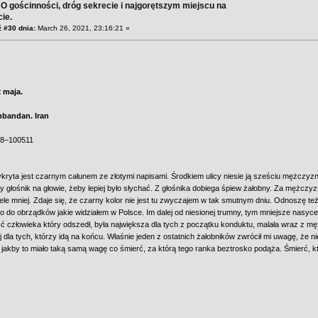
 O gościnności, dróg sekrecie i najgorętszym miejscu na
ie.
 #30 dnia:
March 26, 2021, 23:16:21 »
2 maja.
hbandan. Iran
58–100511
kryta jest czarnym całunem ze złotymi napisami. Środkiem ulicy niesie ją sześciu mężczyz
y głośnik na głowie, żeby lepiej było słychać. Z głośnika dobiega śpiew żałobny. Za mężczyz
iele mniej. Zdaje się, że czarny kolor nie jest tu zwyczajem w tak smutnym dniu. Odnoszę też
 do obrządków jakie widziałem w Polsce. Im dalej od niesionej trumny, tym mniejsze nasyc
ć człowieka który odszedł, była największa dla tych z początku konduktu, malała wraz z m
 dla tych, którzy idą na końcu. Właśnie jeden z ostatnich żałobników zwrócił mi uwagę, że 
k, jakby to miało taką samą wagę co śmierć, za którą tego ranka beztrosko podąża. Śmierć, kt