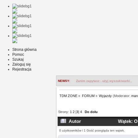
Strona główna
Pomoc
Szukaj
Zaloguj się
Rejestracja
NEWSY:
Zanim zapytasz - użyj wyszukiwarki..
TDM ZONE
»
FORUM
»
Wyjazdy
(Moderator:
man
Strony:
1
2
[
3
]
4
Do dołu
Autor
Wątek: O 
0 użytkowników i 1 Gość przegląda ten wątek.