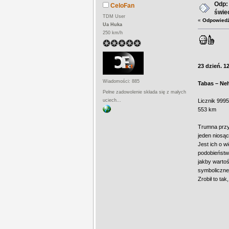
Odp:
CeloFan
świec
TDM User
«
Odpowiedź
Ua Huka
250 km/h
23 dzień. 1
Wiadomości: 885
Tabas – Ne
Pełne zadowolenie składa się z małych
uciech...
Licznik 999
553 km
Trumna przy
jeden niosąc
Jest ich o w
podobieństwo
jakby wartoś
symbolicznej
Zrobił to ta