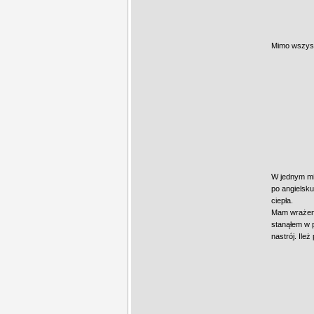
Mimo wszystk
W jednym mi
po angielsku
ciepła.
Mam wrażenie
stanąłem w p
nastrój. Ile