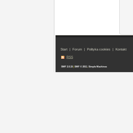
Start
|
Forum
|
Polityka cookies
|
Kontakt
RSS
SMF 2.0.15
|
SMF © 2011
,
Simple Machines