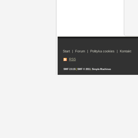
Start
|
Forum
|
Polityka cookies
|
Kontakt
RSS
SMF 2.0.15
|
SMF © 2011
,
Simple Machines