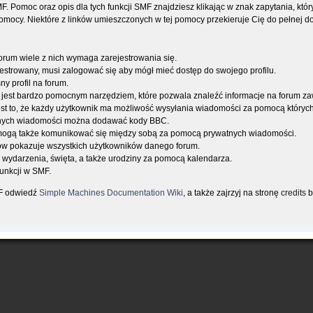
SMF. Pomoc oraz opis dla tych funkcji SMF znajdziesz klikając w znak zapytania, któ
mocy. Niektóre z linków umieszczonych w tej pomocy przekieruje Cię do pełnej dok
orum wiele z nich wymaga zarejestrowania się.
jestrowany, musi zalogować się aby mógł mieć dostęp do swojego profilu.
y profil na forum.
 jest bardzo pomocnym narzędziem, które pozwala znaleźć informacje na forum z
jest to, że każdy użytkownik ma możliwość wysyłania wiadomości za pomocą których 
nych wiadomości można dodawać kody BBC.
mogą także komunikować się między sobą za pomocą prywatnych wiadomości.
ków pokazuje wszystkich użytkowników danego forum.
 wydarzenia, święta, a także urodziny za pomocą kalendarza.
funkcji w SMF.
MF odwiedź
Simple Machines Documentation Wiki
, a także zajrzyj na stronę
credits
b