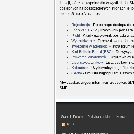
funkcji, które są wspólne dla wszystkich for 
dostępnych na poszczególnych stronach tej po
stronie Simple Machines.
Rejestracja
- Do pełnego dostępu do f
Logowanie
- Gdy użytkownik jest zare
Profil
- Każdy użytkownik posiada własn
Wyszukiwanie
- Przeszukiwanie forum
Tworzenie wiadomości
- Istotą forum 
Kod Bulletin Board (BBC)
- Do wysyła
Prywatne Wiadomości
- Użytkownicy 
Lista użytkowników
- Lista użytkowni
Kalendarz
- Użytkownicy mogą śledzić
Cechy
- Oto lista najpopularniejszych 
Aby uzyskać więcej informacji jak używać S
SMF.
Start
|
Forum
|
Polityka cookies
|
Kontakt
RSS
SMF 2.0.15
|
SMF © 2011
,
Simple Machines