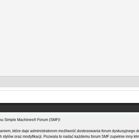
niku Simple Machines® Forum (SMF)!
niem, które daje administratorom możliwość dostosowania forum dyskusyjnego dok
stylów oraz modyfikacji. Pozwala to nadać każdemu forum SMF zupełnie inny klima