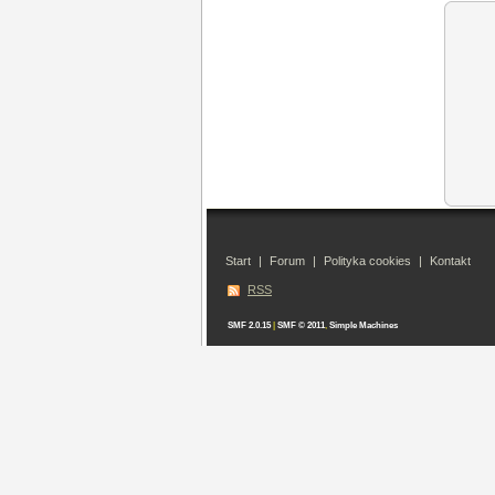
Start
|
Forum
|
Polityka cookies
|
Kontakt
RSS
SMF 2.0.15
|
SMF © 2011
,
Simple Machines