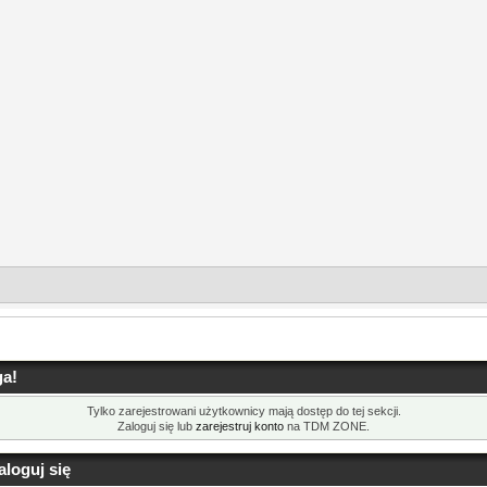
a!
Tylko zarejestrowani użytkownicy mają dostęp do tej sekcji.
Zaloguj się lub
zarejestruj konto
na TDM ZONE.
loguj się