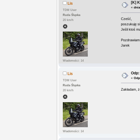
[K] 
Lis
«
dnia
TDM User
Ruda Śląska
Cześć,
20 km/h
poszukuję s
Jeśli ktoś m
Pozdrawiam
Jarek
Wiadomości: 14
Odp:
Lis
«
Odp
TDM User
Ruda Śląska
Zakładam, że
20 km/h
Wiadomości: 14