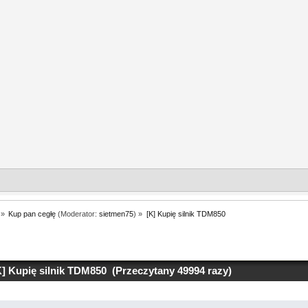
»
Kup pan cegłę
(Moderator:
sietmen75
) »
[K] Kupię silnik TDM850
] Kupię silnik TDM850 (Przeczytany 49994 razy)