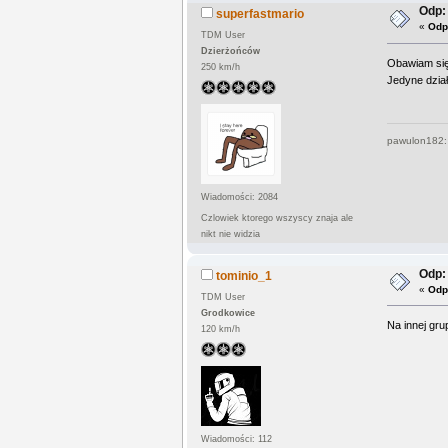
Odp:
superfastmario
«
Odp
TDM User
Dzierżońców
Obawiam się 
250 km/h
Jedyne dzia
pawulon182: "
Wiadomości: 2084
Czlowiek ktorego wszyscy znaja ale
nikt nie widzia
Odp:
tominio_1
«
Odp
TDM User
Grodkowice
Na innej gru
120 km/h
Wiadomości: 112