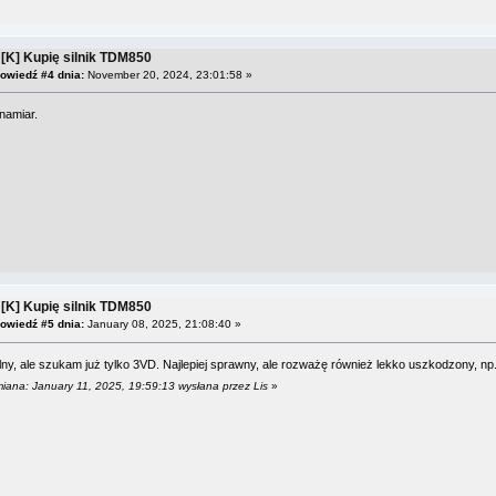
 [K] Kupię silnik TDM850
owiedź #4 dnia:
November 20, 2024, 23:01:58 »
namiar.
 [K] Kupię silnik TDM850
owiedź #5 dnia:
January 08, 2025, 21:08:40 »
ny, ale szukam już tylko 3VD. Najlepiej sprawny, ale rozważę również lekko uszkodzony, n
miana: January 11, 2025, 19:59:13 wysłana przez Lis
»