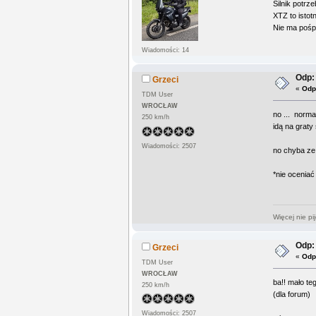
Silnik potrz
XTZ to istot
Nie ma pośp
Wiadomości: 14
Odp:
Grzeci
«
Odp
TDM User
WROCŁAW
no ... norma
250 km/h
idą na graty
Wiadomości: 2507
no chyba ze 
*nie oceniać 
Więcej nie pi
Odp:
Grzeci
«
Odp
TDM User
WROCŁAW
ba!! mało te
250 km/h
(dla forum)
Wiadomości: 2507