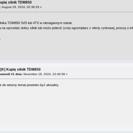
Kupię silnik TDM850
:
August 29, 2024, 02:38:29 »
ilnika TDM850 3VD lub 4TX w nienagannym stanie.
a na sprzedaż dobry silnik lub może polecić (zna) egzemplarz z oferty rynkowej, proszę o in
,
 [K] Kupię silnik TDM850
owiedź #1 dnia:
November 18, 2024, 22:46:58 »
 do wiosny temat powinien być aktualny.