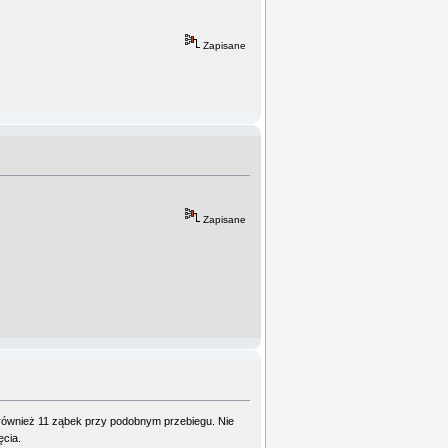
Zapisane
Zapisane
również 11 ząbek przy podobnym przebiegu. Nie
ęcia.