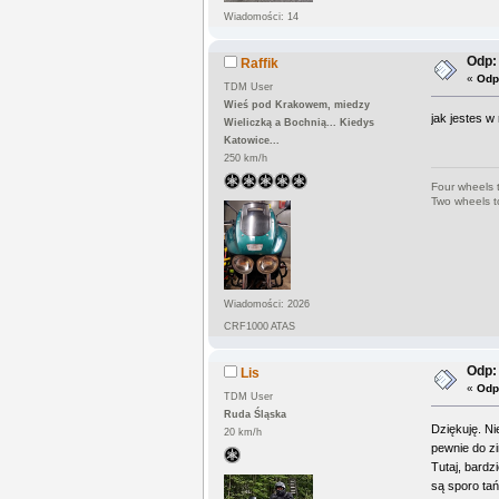
Wiadomości: 14
Odp:
Raffik
«
Odp
TDM User
Wieś pod Krakowem, miedzy
jak jestes w
Wieliczką a Bochnią... Kiedys
Katowice...
250 km/h
Four wheels 
Two wheels t
Wiadomości: 2026
CRF1000 ATAS
Odp:
Lis
«
Odp
TDM User
Ruda Śląska
Dziękuję. Ni
20 km/h
pewnie do zi
Tutaj, bardz
są sporo tań