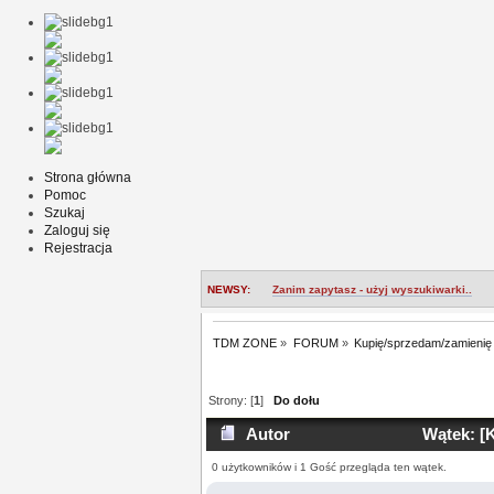
Strona główna
Pomoc
Szukaj
Zaloguj się
Rejestracja
NEWSY:
Zanim zapytasz - użyj wyszukiwarki..
TDM ZONE
»
FORUM
»
Kupię/sprzedam/zamienię
Strony: [
1
]
Do dołu
Autor
Wątek: [K
0 użytkowników i 1 Gość przegląda ten wątek.