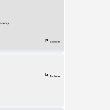
formację.
Zapisane
Zapisane