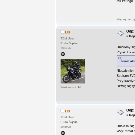
tak ze tego .
Więcej nie pi
Odp:
Lis
«
Odp
TDM User
Ruda Śląska
Umówmy się,
20 km/h
Cytat: Lis 
Temat akt
Nigdzie nie 
Szukam 3VD 
Przy każdym 
Dziwię się t
Wiadomości: 14
Odp:
Lis
«
Odp
TDM User
Ruda Śląska
Udało mi si
20 km/h
Więc temat n