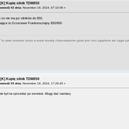
 [K] Kupię silnik TDM850
owiedź #2 dnia:
November 19, 2024, 07:10:08 »
że nie ma już silników do 850.
łające to Grzeciowe Frankensztajny 850/900
to takie szukanie dziury w dupie troszkę chyba-wiadomo gdzie jest i bez oglądania ale ciągle py
 [K] Kupię silnik TDM850
owiedź #3 dnia:
November 19, 2024, 17:26:40 »
pie był na sprzedaż po serwisie. Mogę dać namiary.