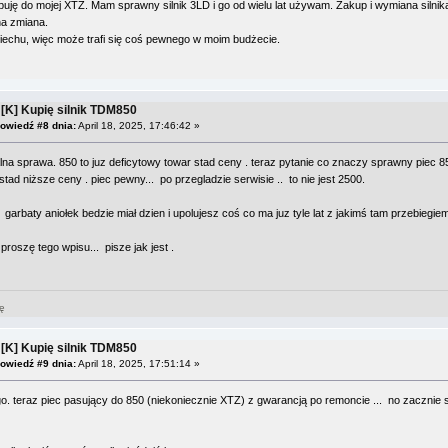
ebuję do mojej XTZ. Mam sprawny silnik 3LD i go od wielu lat używam. Zakup i wymiana silnik
na zmiana.
iechu, więc może trafi się coś pewnego w moim budżecie.
 [K] Kupię silnik TDM850
owiedź #8 dnia:
April 18, 2025, 17:46:42 »
lna sprawa. 850 to juz deficytowy towar stad ceny . teraz pytanie co znaczy sprawny piec 850
 stad niższe ceny . piec pewny... po przegladzie serwisie .. to nie jest 2500.
garbaty aniołek bedzie miał dzien i upolujesz coś co ma juz tyle lat z jakimś tam przebiegie
proszę tego wpisu... pisze jak jest .
ję
 [K] Kupię silnik TDM850
owiedź #9 dnia:
April 18, 2025, 17:51:14 »
go. teraz piec pasujący do 850 (niekoniecznie XTZ) z gwarancją po remoncie ... no zacznie s