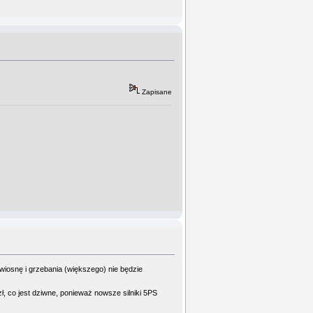
Zapisane
 wiosnę i grzebania (większego) nie będzie
zł, co jest dziwne, ponieważ nowsze silniki 5PS