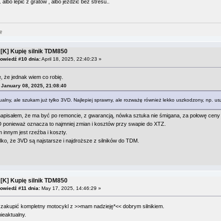
. albo lepić z gratów , albo jeździć bez stresu..
ję
 [K] Kupię silnik TDM850
owiedź #10 dnia:
April 18, 2025, 22:40:23 »
 że jednak wiem co robię.
w January 08, 2025, 21:08:40
ualny, ale szukam już tylko 3VD. Najlepiej sprawny, ale rozważę również lekko uszkodzony, np. u
napisałem, że ma być po remoncie, z gwarancją, nówka sztuka nie śmigana, za połowę ceny - 
ponieważ oznacza to najmniej zmian i kosztów przy swapie do XTZ.
innym jest rzeźba i koszty.
ylko, że 3VD są najstarsze i najdroższe z silników do TDM.
 [K] Kupię silnik TDM850
owiedź #11 dnia:
May 17, 2025, 14:46:29 »
ę zakupić kompletny motocykl z >>mam nadzieję*<< dobrym silnikiem.
ieaktualny.