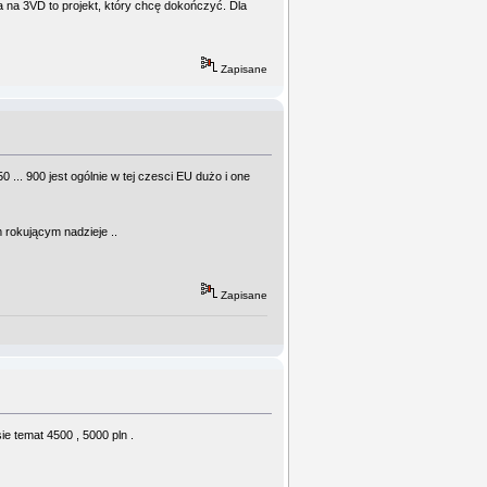
a na 3VD to projekt, który chcę dokończyć. Dla
Zapisane
 ... 900 jest ogólnie w tej czesci EU dużo i one
m rokującym nadzieje ..
Zapisane
ie temat 4500 , 5000 pln .