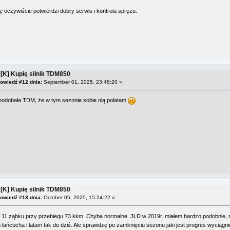
eję oczywiście potwierdzi dobry serwis i kontrola sprężu.
 [K] Kupię silnik TDM850
owiedź #12 dnia:
September 01, 2025, 23:48:20 »
spodobała TDM, że w tym sezonie sobie nią polatam
 [K] Kupię silnik TDM850
owiedź #13 dnia:
October 05, 2025, 15:24:22 »
 11 ząbku przy przebiegu 73 kkm. Chyba normalne. 3LD w 2019r. miałem bardzo podobnie, 
łańcucha i latam tak do dziś. Ale sprawdzę po zamknięciu sezonu jaki jest progres wyciągni