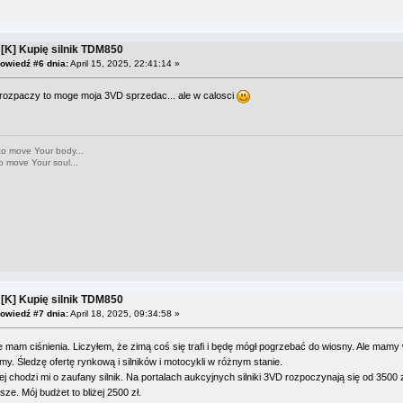
 [K] Kupię silnik TDM850
owiedź #6 dnia:
April 15, 2025, 22:41:14 »
 rozpaczy to moge moja 3VD sprzedac... ale w calosci
to move Your body...
o move Your soul...
 [K] Kupię silnik TDM850
owiedź #7 dnia:
April 18, 2025, 09:34:58 »
e mam ciśnienia. Liczyłem, że zimą coś się trafi i będę mógł pogrzebać do wiosny. Ale mamy
my. Śledzę ofertę rynkową i silników i motocykli w różnym stanie.
iej chodzi mi o zaufany silnik. Na portalach aukcyjnych silniki 3VD rozpoczynają się od 3500 
sze. Mój budżet to bliżej 2500 zł.