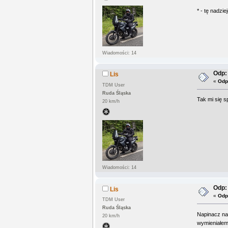
* - tę nadzi
Wiadomości: 14
Odp:
Lis
«
Odp
TDM User
Ruda Śląska
Tak mi się 
20 km/h
Wiadomości: 14
Odp:
Lis
«
Odp
TDM User
Ruda Śląska
Napinacz na
20 km/h
wymieniałem 