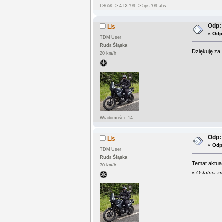
LS650 -> 4TX '99 -> 5ps '09 abs
Odp:
Lis
«
Odp
TDM User
Ruda Śląska
Dziękuję za 
20 km/h
Wiadomości: 14
Odp:
Lis
«
Odp
TDM User
Ruda Śląska
Temat aktual
20 km/h
«
Ostatnia z